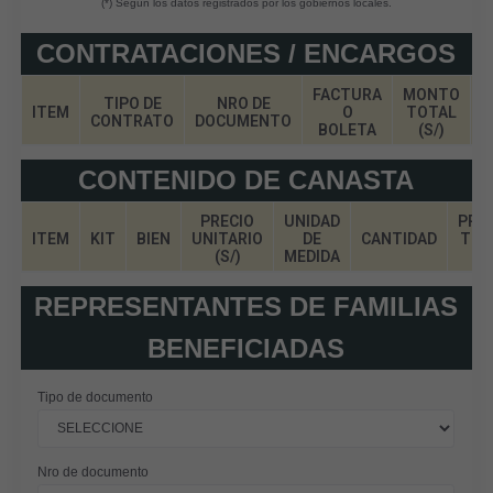
(*) Según los datos registrados por los gobiernos locales.
CONTRATACIONES / ENCARGOS
FACTURA
MONTO
TIPO DE
NRO DE
ITEM
O
TOTAL
D
CONTRATO
DOCUMENTO
BOLETA
(S/)
CONTENIDO DE CANASTA
PRECIO
UNIDAD
PRE
ITEM
KIT
BIEN
UNITARIO
DE
CANTIDAD
TOT
(S/)
MEDIDA
(S/
REPRESENTANTES DE FAMILIAS
BENEFICIADAS
Tipo de documento
Nro de documento