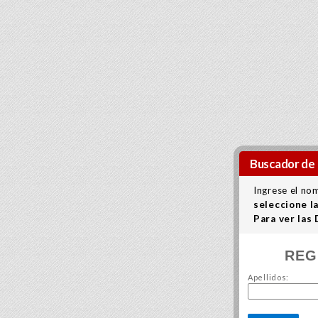
Buscador de 
Ingrese el no
seleccione l
Para ver las
REG
Apellidos: