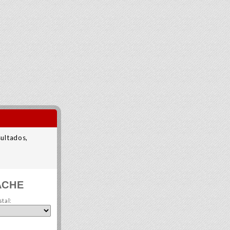
sultados,
ACHE
tal: